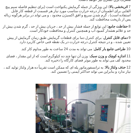
7
اثربخشی بالا:
این ویژگی از جمله گرمایش یکنواخت است (برای تنظیم فاصله سیم پیچ
القایی برای اطمینان از درجه حرارت مناسب مورد نیاز هر قسمت از قطعه کار قابل
استفاده است) ، گرم شدن سریع و افق اکسیژن محدود ، و می تواند در برابر هرگونه زباله
پس از بازپخت محافظت کند.
8
حفاظت جامع:
این توابع از جمله فشار بیش از حد ، جریان بیش از حد ، گرم شدن بیش از
حد و علائم هشدار کمبود آب و همچنین کنترل و محافظت خودکار است.
9
دمای قابل کنترل
: برای کنترل دما برای قطعات گرمایش طبق زمان گرمایش از پیش
تعیین شده ، و در نتیجه کنترل درجه حرارت در یک نقطه فنی خاص کاربرد دارد.
10
طراحی جامع بار کامل
: می تواند به مدت 24 ساعت به طور مداوم کار کند.
11
اندازه کوچک و وزن سبک
: وزن آن تنها چند ده کیلوگرم است که از این مقدار ، فضای
محدود کف می تواند به طور موثر فضای کارگاه را ذخیره کند.
12
حذف ولتاژ بالا
: به ترانسفورماتور پله ای که ممکن است تقریباً ده هزار ولتاژ تولید کند ،
نیاز ندارد و بنابراین می تواند حداکثر ایمنی را تضمین کند.