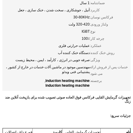
ضمانتنامه:
1 سال
کاربرد:
آنیل ، جوشکاری ، سخت شدن ، خنک سازی ، جعل
فرکانس نوسان:
30-80KHz
ولتاژ ورودی:
320-420 ولت
نوع:
IGBT
چرخه کار:
100٪
عملکرد:
عملیات حرارتی فلزی
روش خنک کننده:
دستگاه خنک کننده آب
ویژگی:
صرفه جویی در انرژی ، کارآمد ، ایمن ، محیط زیست
خدمات پس از فروش ارائه
مهندسین موجود در ماشین آلات خدمات در خارج از کشور ،
پشتیبانی فنی ویدئو
می شود:
induction heating machine
برجسته:
,
induction heating machine
تجهیزات گرمایش القایی فرکانس فوق العاده صوتی تصویب شده برای بازپخت آنلاین ضد
زنگ
جزئیات سریع:
نام
تجهیزات گرمایش القایی
کاربرد
فورج داغ ، اتصالات