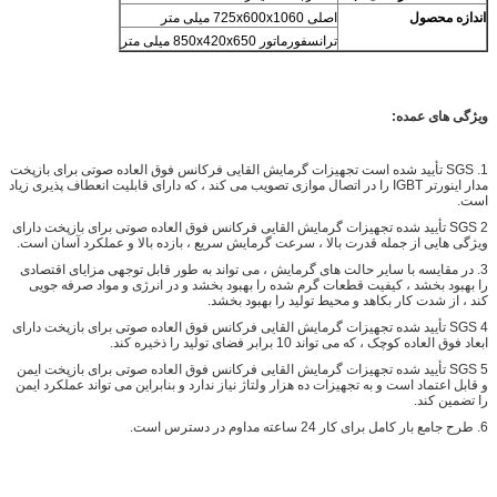
اندازه محصول
اصلی 725x600x1060 میلی متر
ترانسفورماتور 850x420x650 میلی متر
ویژگی های عمده:
1. SGS تأیید شده است
تجهیزات گرمایش القایی فرکانس فوق العاده صوتی برای بازپخت
مدار اینورتر IGBT را در اتصال موازی تصویب می کند ، که دارای قابلیت انعطاف پذیری زیاد
است.
2
SGS تأیید شده
تجهیزات گرمایش القایی فرکانس فوق العاده صوتی برای بازپخت
دارای
ویژگی هایی از جمله قدرت بالا ، سرعت گرمایش سریع ، بازده بالا و عملکرد آسان است.
3. در مقایسه با سایر حالت های گرمایش ، می تواند به طور قابل توجهی مزایای اقتصادی
را بهبود بخشد ، کیفیت قطعات گرم شده را بهبود بخشد و در انرژی و مواد صرفه جویی
کند ، از شدت کار بکاهد و محیط تولید را بهبود بخشد.
4
SGS تأیید شده
تجهیزات گرمایش القایی فرکانس فوق العاده صوتی برای بازپخت
دارای
ابعاد فوق العاده کوچک ، که می تواند 10 برابر فضای تولید را ذخیره کند.
5
SGS تأیید شده
تجهیزات گرمایش القایی فرکانس فوق العاده صوتی برای بازپخت
ایمن
و قابل اعتماد است و به تجهیزات ده هزار ولتاژ نیاز ندارد و بنابراین می تواند عملکرد ایمن
را تضمین کند.
6. طرح جامع بار کامل برای کار 24 ساعته مداوم در دسترس است.