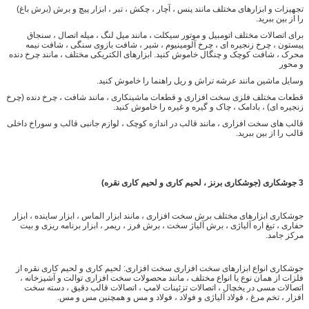
تجهیزات و ابزارهای مختلف مانند پنس ، آچار ، چکش ، تبر ، ابزار پیچ و برش (برش باغ)
را از بین ببرید.
برای اتصالات مختلف اتومبیل و موتور سیکلت ، مانند میل لنگ ، میله اتصال ، سنجاق
پیستون ، چرخ زنجیره ای ، چرخ آلومینیوم ، شیر ، شافت بازوی سنگی ، شافت نیمه
محرک ، شافت کوچک و چنگال خاموش کنید. ابزارهای الکتریکی مختلف ، مانند چرخ دنده
و محور
وسایل ماشین مانند عرشه تراش و ریل راهنما را خاموش کنید.
قطعات مختلف فلزی سخت افزاری و قطعات ماشینکاری ، مانند شافت ، چرخ دنده (چرخ
زنجیره ای) ، بادامک ، چاک و گیره و غیره را خاموش کنید.
قالب های سخت افزاری ، مانند قالب در اندازه کوچک ، لوازم جانبی قالب و سوراخ داخلی
قالب را از بین ببرید.
3
جوشکاری (جوشکاری برنز ، لحیم کاری و لحیم کاری نقره)
جوشکاری ابزارهای مختلف برش سخت افزاری ، مانند ابزار الماس ، ابزار ساینده ، ابزار
حفاری ، تیغ اره آلیاژی ، برش آلیاژ سخت ، برش فرز ، ریمر ، ابزار برنامه ریزی و بیت
مرکز جامد.
جوشکاری انواع ابزارهای سخت افزاری سخت افزاری: لحیم کاری و لحیم کاری نقره از
فلزات از همان نوع یا انواع مختلف ، مانند محصولات سخت افزاری توالت و آشپزخانه ،
اتصالات مسی در یخچال ، اتصالات تزئینات لامپ ، اتصالات قالب دقیق ، دسته سخت
افزار ، تخم مرغ ، فولاد آلیاژی و فولاد ، فولاد و مس و همچنین مس و مس.