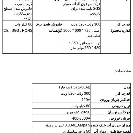
فرکانس فوق العاده صوتی
گرم ، ذوب ،
SGS تایید شده برای
خاموش شدن سطح
بازپخت
، جوشکاری ،
بازپخت
قدرت کار
360 ولت -520 ولت
خاموش شدن برق
80 کیلو وات
اندازه محصول
اصلی: 725 * 600 * 1060
گواهینامه
CE ، SGS ، ROHS
میلی متر
ترانسفورماتور: 850 *
420 * 650 میلی متر
مشخصات:
مدل
GYS-80AB (سه فاز)
قدرت کار
360 ولت -520 ولت
حداکثر جریان ورودی
120A
توان خروجی
80 کیلو وات
فرکانس نوسان
20-50 کیلو هرتز
جریان خروجی
400-3500A
میزان جریان آب خنک کننده
0.08-0.16Mpa 9 لیتر در دقیقه
نقطه حفاظت از دمای آب
50 درجه سانتیگراد