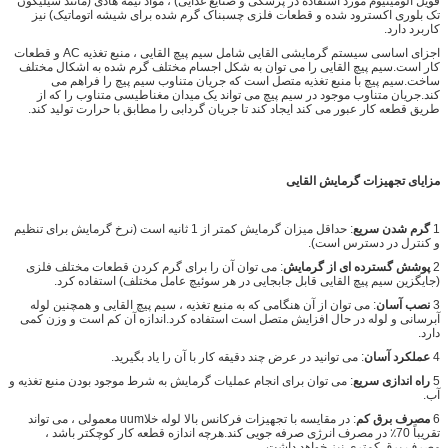
فویل آلومینیوم مورد استفاده در پزشکی و صنایع غذایی) ، مواد نیمه هادی (مانند سیلیکون
تک بلوری اکسترود شده و قطعات فلزی چسبناک گرم شده برای شیشه اتوماتیک) نیز
کاربرد دارد.
اجزای اساسی سیستم گرمایشی القایی شامل سیم پیچ القایی ، منبع تغذیه AC و قطعات
کار است.سیم پیچ القایی را می توان به شکل اجسام مختلف گرم شده به اشکال مختلف
ساخت.سیم پیچ با منبع تغذیه متصل است که جریان متناوب سیم پیچ را فراهم می
کند.جریان متناوب موجود در سیم پیچ می تواند یک میدان مغناطیسی متناوب را که از
طریق قطعه کار عبور می کند ایجاد کند تا جریان گردابی را مطابق با حرارت تولید کند.
مزایای تجهیزات گرمایش القایی
1
گرم شدن سریع
: حداقل میزان گرمایش کمتر از 1 ثانیه است (نرخ گرمایش برای تنظیم
و کنترل در دسترس است).
2
پوشش گسترده ای از گرمایش
: می توان آن را برای گرم کردن قطعات مختلف فلزی
(جایگزین سیم پیچ القایی قابل جابجایی در هر سوئیچ عامل مختلف) استفاده کرد.
3
نصب آسان
: می توان از آن هنگامی که به منبع تغذیه ، سیم پیچ القایی و همچنین لوله
آبرسانی و لوله در حال افزایش متصل است استفاده کرد.اندازه آن کم است و وزن کمی
دارد.
4
عملکرد آسان
: می توانید در عرض چند دقیقه کار با آن را یاد بگیرید.
5
راه اندازی سریع
: می توان برای انجام عملیات گرمایش به شرط موجود بودن منبع تغذیه و
آب.
6
مصرف برق کم
: در مقایسه با تجهیزات فرکانس بالا لوله خلاuum معمولی ، می تواند
تقریباً 70٪ در مصرف انرژی صرفه جویی کند.هرچه اندازه قطعه کار کوچکتر باشد ،
مصرف برق کمتری نیز خواهد داشت.