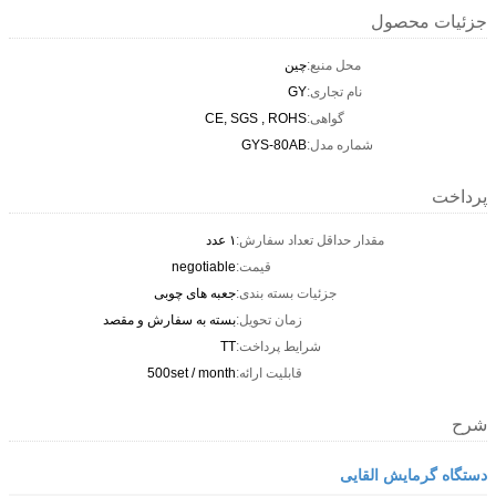
جزئیات محصول
محل منبع:
چین
نام تجاری:
GY
گواهی:
CE, SGS , ROHS
شماره مدل:
GYS-80AB
پرداخت
مقدار حداقل تعداد سفارش:
۱ عدد
قیمت:
negotiable
جزئیات بسته بندی:
جعبه های چوبی
زمان تحویل:
بسته به سفارش و مقصد
شرایط پرداخت:
TT
قابلیت ارائه:
500set / month
شرح
دستگاه گرمایش القایی