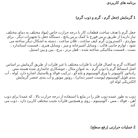
برنامه های کاربردی
1
گرمایش (جعل گرم ، گرم و ذوب گرم)
جعل گرم با هدف ساخت قطعات کار با درجه حرارت خاص (مواد مختلف به دمای مختلف
نیاز دارند) از طریق پرس فورج با کمک پرس پانچ ، دستگاه جعل یا تجهیزات دیگر ، برای
مواردی ، اکستروژن گرم کیف ساعت ، فلان ساعت ، دسته به اشکال دیگر ساخته می
شود ، لوازم جانبی قالب ، وسایل آشپزخانه و میز ، وسایل هنری ، قسمت استاندارد ،
بست ، قسمت مکانیکی ساخته شده ، قفل برنز ، پرچ ، پین و پین استیل.
اتصالات گرم به اتصال فلزات یا فلزات مختلف با غیر فلزات از طریق گرمایش بر اساس
اصل انبساط گرم یا ذوب گرم ، به عنوان مثال ، جوشکاری جاسازی شده هسته مس
رادیاتور کامپیوتر با ورق آلومینیوم و بلندگو ، ترکیب فولاد و پلاستیک اشاره دارد. لوله ، آب
بندی فویل آلومینیوم (پوست خمیر دندان) ، روتور موتور و آب بندی عنصر گرمایش
الکتریکی لوله ای.
ذوب به طور عمده ذوب فلز را در مایع با استفاده از درجه حرارت بالا ، که عمدتا برای ذوب
آهن ، فولاد ، مس ، آلومینیوم ، روی و همچنین فلزات نجیب مختلف کاربرد دارد ، ذوب می
کند.
2
عملیات حرارتی (رفع سطح)