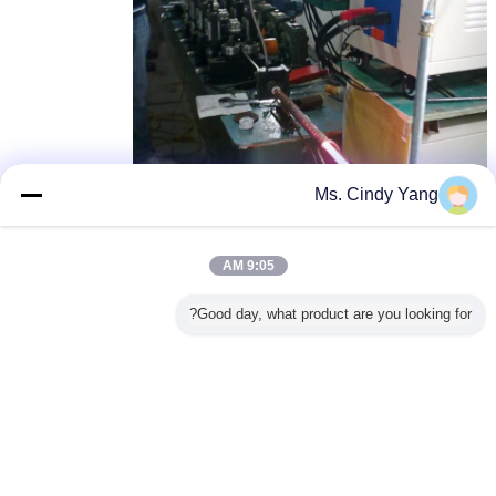
Ms. Cindy Yang
9:05 AM
Good day, what product are you looking for?
induction heating machine
برچسب ها:
,
induction heating machine
induction heating equipment
,
بهترين قيمت رو براي