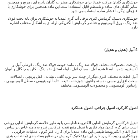
جوشکاری گلدان مرکب عمدتا برای جوشکاری مضراب گلدان دایره ای ، مربع و همچنین
سایر گلدان های ساده و نامنظم قابل استفاده است.این ماده همچنین برای جوشکاری با
فلزهای دیگر با فشار ساده استفاده می شود.
جوشکاری دیسک گرمایش کتری برقی آب گرم عمدتا به جوشکاری براق پایه تخت فولاد
ضد زنگ ، ورق آلومینیوم و عناصر گرمایش الکتریکی لوله ای به اشکال مختلف اشاره
دارد.
4
آنیل (تعدیل و تعدیل)
بازپخت محصولات مختلف فولاد ضد زنگ ، مانند حوضه فولاد ضد زنگ ، قوطی آنیل و
اکسترود شده ، لبه تا شده آنیل ، سینک آنیل ، لوله استیل ضد زنگ ، کارد و چنگال و لیوان.
آنیل قطعات مختلف فلزی دیگر از جمله سر توپ گلف ، نشانه ، قفل برنجی ، اتصالات
سخت افزاری مسی ، دسته چاقوی آشپزخانه ، تیغه ، تابه آلومینیومی ، سطل آلومینیومی ،
رادیاتور آلومینیومی و محصولات آلومینیومی مختلف
اصول کارکرد، اصول جراحی، اصول عملکرد
تبدیل فرکانس گرمایش القایی الکترومغناطیسی یا به طور خلاصه گرمایش القایی روشی
است برای گرم کردن مواد فلزی با تبدیل منبع تغذیه فرکانس نیرو به دامنه خاص براساس
اصل القای الکترومغناطیسی.این ماده عمدتا برای کار با فلز گرم ، عملیات حرارتی ،
جوشکاری و ذوب کاربرد دارد.این نوع تکنیک گرمایش در صنایع بسته بندی (مانند آب بندی