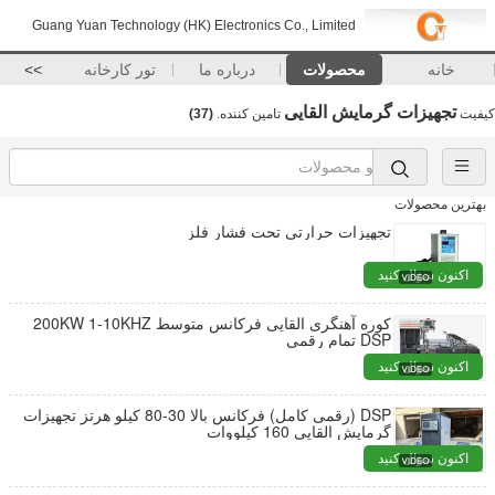
Guang Yuan Technology (HK) Electronics Co., Limited
خانه
محصولات
درباره ما
تور کارخانه
>>
تجهیزات گرمایش القایی
کیفیت
تامین کننده.
(37)
بهترین محصولات
تجهیزات حرارتی تحت فشار فلز
اکنون سؤال کنید
کوره آهنگری القایی فرکانس متوسط ​​200KW 1-10KHZ
DSP تمام رقمی
اکنون سؤال کنید
DSP (رقمی کامل) فرکانس بالا 30-80 کیلو هرتز تجهیزات
گرمایش القایی 160 کیلووات
اکنون سؤال کنید