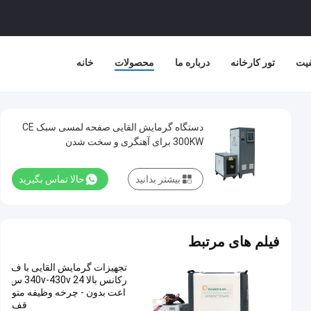
فیت
تور کارخانه
درباره ما
محصولات
خانه
دستگاه گرمایش القایی صفحه لمسی سبک CE
300KW برای آهنگری و سخت شدن
بیشتر بدانید
حالا تماس بگیرید
فیلم های مرتبط
تجهیزات گرمایش القایی با ف
رکانس بالا 340v-430v 24 س
اعت بدون - چرخه وظیفه متو
قف