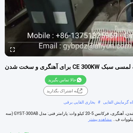
رای آهنگری و سخت شدن
حالا تماس بگیرید
به اشتراک بگذارید
ه گرمایش القایی
#
بخاری القایی برقی
دستگاه گرمایش القایی صفحه لمسی سبک 200 کیلووات ویژه برای سخت شدن، آهنگری، فرکانس 5-20 کیلو وات: پارامتر فنی: مدل GYST-300AB (سه
مشاهده بیشتر