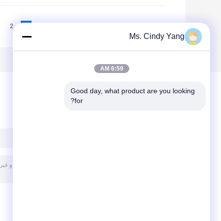
2
1
<<
|<
Page 1 of 12
Ms. Cindy Yang
6:59 AM
Good day, what product are you looking 
for?
پیغام بگذارید