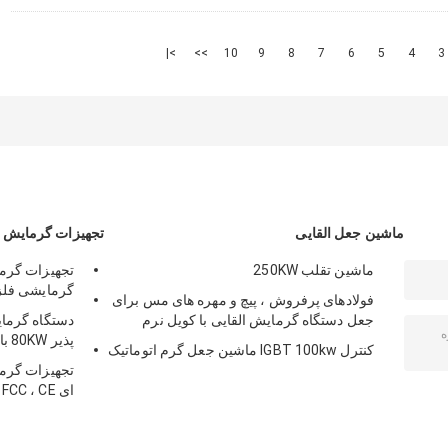
>|
>>
10
9
8
7
6
5
4
3
ماشین جعل القایی
تجهیزات گرمایش ا
ماشین تقلب 250KW
گرمایشی فلز 
فولادهای پرفروش ، پیچ و مهره های مس برای
جعل دستگاه گرمایش القایی با کویل نرم
دستگاه گرمای
پذیر 80KW با کابل 10m
کنترل IGBT 100kw ماشین جعل گرم اتوماتیک
تجهیزات گرما
ای FCC ، CE برای گرمایش میله فولادی