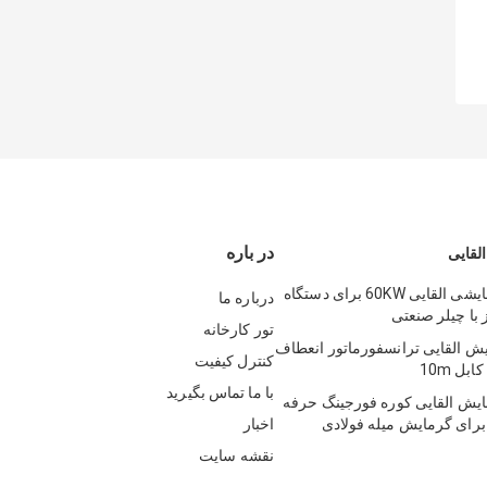
در باره
لقایی
تجهیزات گرمایشی القایی 60KW برای دستگاه
درباره ما
با چیلر صنعتی
تور کارخانه
ش القایی ترانسفورماتور انعطاف
کنترل کیفیت
با ما تماس بگیرید
یش القایی کوره فورجینگ حرفه
اخبار
نقشه سایت