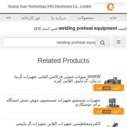
Guang Yuan Technology (HK) Electronics Co., Limited
خانه
محصولات
درباره ما
تور کارخانه
>>
welding preheat equipment
کیفیت
تامین کننده.
(17)
Related Products
300KW سوپاپ صوتی فرکانس القایی تجهیزات گرما
درمان، گرمایش القایی کوره
اکنون سؤال کنید
تجهیزات شستشو تجهیزات شستشوی جوش شش ایستگاه
برای جوشکاری
اکنون سؤال کنید
الکترومغناطیسی تجهیزات القایی تجهیزات گرمایشی