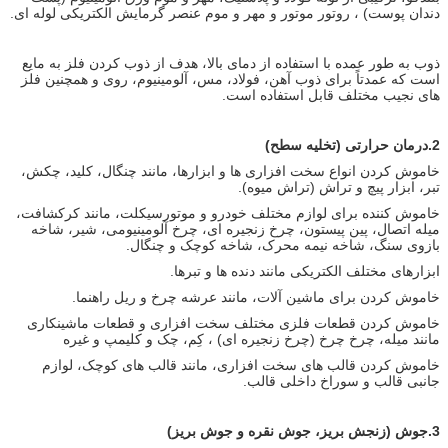
دندان پوست) ، روتور موتور و مهر و موم عنصر گرمایش الکتریکی لوله ای.
ذوب به طور عمده با استفاده از دمای بالا، هدف از ذوب کردن فلز به مایع
است که عمدتاً برای ذوب آهن، فولاد، مس، آلومینیوم، روی و همچنین فلز
های نجیب مختلف قابل استفاده است.
2.
درمان حرارتی (تخلیه سطح)
خاموش کردن انواع سخت افزاری ها و ابزارها، مانند چنگال، کلید، چکش،
تبر، ابزار پیچ و تراش (تراش میوه).
خاموش کننده برای لوازم مختلف خودرو و موتورسیکلت، مانند کرکشافت،
میله اتصال، پین پیستون، چرخ زنجیره ای، چرخ آلومینیومی، شیر، شاخه
بازوی سنگ، شاخه نیمه محرک، شاخه کوچک و چنگال.
ابزارهای مختلف الکتریکی مانند دنده ها و تبرها.
خاموش کردن برای ماشین آلات، مانند عرشه چرخ و ریل راهنما.
خاموش کردن قطعات فلزی مختلف سخت افزاری و قطعات ماشینکاری
مانند میله، چرخ چرخ (چرخ زنجیره ای) ، کِم، چک و کلیمپ و غیره
خاموش کردن قالب های سخت افزاری، مانند قالب های کوچک، لوازم
جانبی قالب و سوراخ داخلی قالب.
3.
جوش (زنجش بریز، جوش نقره و جوش بریز)