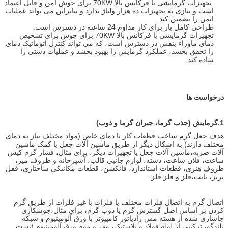
تجهیزات گرمایشی با فرکانس بالا 70KW برای جوش
امن و قابل اعتماد
است و نیازی به تجهیزات ده هزار ولتاژ ندارد و بنابراین می تواند عملیات
ایمن را تضمین کند.
طراحی کامل بار برای کار مداوم 24 ساعته در دسترس است.
تجهیزات گرمایشی با فرکانس بالا 70KW برای جوش
برای تشخیص
دمای ماوراء بنفش در دسترس است، که می تواند کنترل اتوماتیک دمای
را تحقق بخشد، عملکرد گرمایش را بهبود بخشد و عملیات دستی را
ساده کند.
درخواست ها
1.
گرمایش (جذب گرما، جبران گرما و ذوب)
هدف جعل گرم ساخت قطعات کار با دمای خاص (مواد مختلف نیاز به دمای
مختلف دارند) به اشکال دیگر از طریق ماشین آلات جعل با کمک ماشین
آلات ضربه،ماشین آلات جعل یا تجهیزات دیگر، برای مثال، فشار گرم کیس
ساعت، فلان ساعت، دسته، لوازم جانبی قالب، آشپزخانه و ظروف میز،
ظروف هنری، قطعات استاندارد، فانکشن، قطعات مکانیکی ساختاری، قفل
برنز، نایت،فلز و فلز فلز.
اتصال گرم به اتصال فلزات مختلف یا فلزات با غیر فلزات از طریق گرم
کردن بر اساس اصل گسترش گرم یا ذوب گرم، برای مثال،جوشکاری
جاسازی شده از هسته مس رادیاتور کامپیوتر با ورق آلومینیوم و شبکه
بلندگو، ترکیبی از لوله فولاد و پلاستیک، مهر و موم ورق آلومینیوم (پست