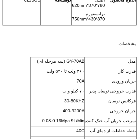
780*370*620mm
ترانسفورم
870*430*750mm
مشخصات
مدل
GY-70AB (سه مرحله ای)
قدرت کار
۳۶۰ ولت تا ۵۲۰ ولت
جریان ورودی
70A
قدرت خروجی نوسان پذیر
۷۰ کیلو وات
فرکانس نوسان
30-80KHZ
جریان خروجی
400-3200A
سرعت جریان آب خنک کننده
0.08-0.16Mpa 9L/Min
نقطه حفاظت از دمای آب
40C