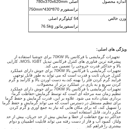
اندازه محصول
اصلی 780x370x620mm
ترانسفورم 870*430*750mm
وزن خالص
54 کیلوگرم اصلی
ترانسفورماتور 76.5kg
ویژگی های اصلی:
تجهیزات گرمایشی با فرکانس بالا 70KW برای جوش
با استفاده از
پیشرفته ترین فناوری های کنترل فرکانس تبدیل MOS، IGBT، کارایی
بالا و حداکثر قدرت خروجی را تضمین می کند.
تجهیزات گرمایشی با فرکانس بالا 70KW برای جوش
دارای عملکرد
کنترل جریان ثابت و قدرت است که می تواند به طور قابل توجهی
فرآیند گرم کردن فلز را بهینه کند،به دست آوردن بالا و کارآمد و گرم
کردن سریع و به بازی در عملکرد برتر از محصولات.
تجهیزات گرمایشی با فرکانس بالا 70KW برای جوش
دارای عملکرد
تنظیم زمان سه مرحله ای است که توسط گرمایش-حفاظت گرما-
برداری نشان داده می شود. علاوه بر این، قدرت گرمایش و حفظ گرما
برای تنظیم مستقل در دسترس است.که می تواند گرمایش و حفظ گرما
را تسهیل کند، که برای مکان هایی که نیاز به جمع آوری و گرم کردن
مکرر دارند، قابل استفاده است.
حداکثر ده نوع حفاظت از خطا و نمایش بیش از حد جریان، بیش از حد
ولتاژ، کمبود آب و فاز از دست رفته می تواند قابلیت اطمینان و دوام
بیشتری را فراهم کند.