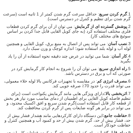
1.
گرم کردن سریع
: حداقل سرعت گرم شدن کمتر از 1 ثانیه است (سرعت
گرم شدن برای تنظیم و کنترل در دسترس است).
2.
پوشش گسترده ای از گرمایش
: می توان از آن برای گرم کردن قطعات
فلزی مختلف استفاده کرد (به جای کویل القایی قابل جدا کردن بر اساس
سوئیچ های مختلف کار).
3.
نصب آسان
: می تواند پس از اتصال به منبع برق، کویل القایی و همچنین
لوله آب و لوله بلند استفاده شود؛ اندازه کوچک و وزن سبک دارد.
4.
کار آسان
: شما می توانید در عرض چند دقیقه نحوه استفاده از آن را یاد
بگیرید
5.
راه اندازی سریع
: می توان آن را شروع به انجام کار گرمایش کرد در
صورتی که آب و برق در دسترس باشد.
6.
مصرف انرژی کم
: در مقایسه با تجهیزات فرکانس بالا لوله خلاء معمولی،
می تواند قدرت را حدود 70٪ صرفه جویی کند.
7.
اثربخشی بالا:
دارای ویژگی هایی مانند گرمایش یکنواخت است (برای
تنظیم فاصله کویل القایی برای اطمینان از دمای مناسب مورد نیاز هر بخش
از قطعه کار قابل استفاده است)گرم شدن سریع و افق اکسیک محدود، و
می تواند در برابر هر گونه ضایعات پس از گرم کردن محافظت کند.
8.
حفاظت جامع:
این دستگاه دارای کارکردهایی مانند هشدار فشار بیش از
حد، فشار بیش از حد، گرم شدن بیش از حد و کمبود آب و همچنین کنترل و
حفاظت خودکار است.
9.
دمای قابل کنترل
: برای کنترل دمای برای گرم کردن قطعات کار با توجه