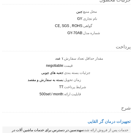
محل منبع:
چین
نام تجاری:
GY
گواهی:
CE, SGS , ROHS
شماره مدل:
GY-70AB
پرداخت
مقدار حداقل تعداد سفارش:
۱ عدد
قیمت:
negotiable
جزئیات بسته بندی:
جعبه های چوبی
زمان تحویل:
بسته به سفارش و مقصد
شرایط پرداخت:
TT
قابلیت ارائه:
500set / month
شرح
تجهیزات درمان گر القایی
خدمات پس از فروش ارائه شده
مهندسین در دسترس برای خدمات ماشین آلات در