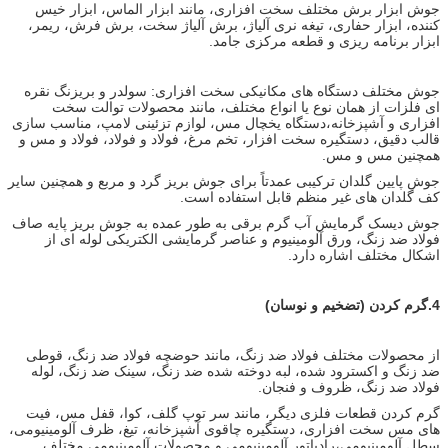
جوش ابزار برش مختلف سخت افزاری، مانند ابزار الماس، ابزار خیس
کننده، ابزار حفاری، تیغه نری آلیاژ، برش آلیاژ سخت، برش فرش، ریمر،
ابزار برنامه ریزی و قطعه مرکزی جامد.
جوش مختلف دستگاه های مکانیکی سخت افزاری: سولدر و بریزنگ نقره
ای فلزات از همان نوع یا انواع مختلف، مانند محصولات توالت سخت
افزاری و آشپزخانه،دستگاه یخچال مس، لوازم تزئینی لامپ، مناسب سازی
قالب دقیق، دستگیره سخت افزار، تخم مرغ، فولاد و فولاد، فولاد و مس و
همچنین مس و مس.
جوش پایین گلدان ترکیبی عمدتاً برای جوش بریز گرد و مربع و همچنین سایر
کف گلدان های غیر منظم قابل استفاده است.
جوش دیسک گرمایش آب گرم برقی به طور عمده به جوش بریز پایه صاف
فولاد ضد زنگ، ورق آلومینیوم و عناصر گرمایشی الکتریکی لوله ای از
اشکال مختلف اشاره دارد.
4.
گرم کردن (تضخیم و نوسان)
از محصولات مختلف فولاد ضد زنگ، مانند حوضچه فولاد ضد زنگ، قوطی
ضد زنگ و اکسترود شده، لبه دوخته شده ضد زنگ، سینک ضد زنگ، لوله
فولاد ضد زنگ، ظروف و فنجان.
گرم کردن قطعات فلزی دیگر، مانند سر توپ گلف، کوا، قفل مس، فیت
های مس سخت افزاری، دستگیره چاقوی آشپزخانه، تیغ، ظرف آلومینیومی،
سطل آلومینیومی،رادیاتور آلومینیومی و محصولات آلومینیومی مختلف.