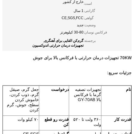
خارج از کشور
است:
گارانتی:
1 سال
گواهی:
CE,SGS,FCC
وضعیت:
جدید
فرکانس نوسان:
30-80 کیلوهرتز
گرم‌کن القایی برای آهنگری
برجسته:
,
تجهیزات درمان حرارتی اندوکسیون
70KW تجهیزات درمان حرارتی با فرکانس بالا برای جوش
جزئیات سریع:
نام
تجهیزات تصفیه
درخواست
جعل گرم، صیقل
گرما با فرکانس
گرم، ذوب کردن،
بالا GY-70AB
خاموش کردن
سطح، جوش، گرم
کردن
قدرت کار
۳۶۰ ولت تا ۵۲۰
قدرت رو قطع
۷۰ کیلو وات
ولت
کن
اندازه محصول
اصلی
گواهینامه
CE،SGS