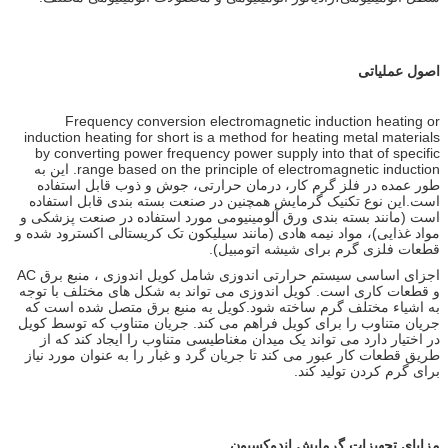
اصول عملیاتی
Frequency conversion electromagnetic induction heating or
induction heating for short is a method for heating metal materials
by converting power frequency power supply into that of specific
range based on the principle of electromagnetic induction. این به
طور عمده در فلز گرم کار، درمان حرارتی، جوش و ذوب قابل استفاده
است.این نوع تکنیک گرمایش همچنین در صنعت بسته بندی قابل استفاده
است (مانند بسته بندی ورق آلومینیومی مورد استفاده در صنعت پزشکی و
مواد غذایی)، مواد نیمه هادی (مانند سیلیکون تک کریستالی اکسترود شده و
قطعات فلزی گرم برای شیشه اتومبیل).
اجزای اساسی سیستم حرارتی اندوزی شامل کویل اندوزی ، منبع برق AC
و قطعات کاری است. کویل اندوزی می تواند به شکل های مختلف با توجه
به اشیاء مختلف گرم ساخته شود.کویل به منبع برق متصل شده است که
جریان متناوب را برای کویل فراهم می کند. جریان متناوب که توسط کویل
در اختیار دارد می تواند یک میدان مغناطیسی متناوب را ایجاد کند که از
طریق قطعات کار عبور می کند تا جریان گرد و غبار را به عنوان مورد نیاز
برای گرم کردن تولید کند.
مزایای تجهیزات گرمایش اندوکسیون