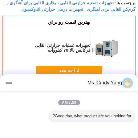
تجهیزات تصفیه حرارتی القایی ، بخاری القایی برای آهنگری
برچسب ها:
,
گرم‌کن القایی برای آهنگری
تجهیزات درمان حرارتی اندوکسیون
,
بهترين قيمت رو براي
تجهیزات عملیات حرارتی القایی
فرکانس بالا 70 کیلووات
ادامه هید
Ms. Cindy Yang
تجهیزات درمان گر القایی
بیش
7:52 AM
Good day, what product are you looking for?
ات سخت
تجهیزات خنک کننده
صنعت حرفه ای
تجهیزات فرایند
تجهیزات
ی القایی
ماشین آلات القایی
تجهیزات متوسط ​​
القایی فرکانس
تجهیزات
40KV برای تصفیه
تجهیزات حرارت
تجهیزات القایی
سوپر صوتی برای
جوش شش 
 ابزارهای
برای خنک کردن
فرکانس 250 کیلو
ماشین انلینگ القایی
برای ج