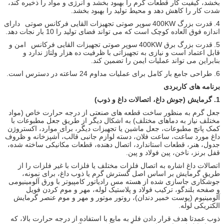
بخشد، کیفیت کار قطعات گرم را بهبود بخشد و انرژی و مواد را ذخیره کند،
شدت کار را کاهش دهد و محیط تولید را بهبود بخشد.
4.
قدرت بزرگ 400KW
سوپر صوتی تجهیزات القایی فرکانس صوتی
دارای
اندازه فوق العاده کوچک است که می تواند فضای تولید را 10 بار نجات دهد.
5.
قدرت بزرگ برق 400KW
سوپر صوتی تجهیزات القایی فرکانس
امن و
قابل اعتماد است و نیازی به تجهیزاتی با ظرفیت ده هزار ولتاژ ندارد و
بنابراین می تواند عملیات ایمن را تضمین کند.
6. طراحی جامع بار کامل برای عملیات مداوم 24 ساعته در دسترس است.
برنامه های کاربردی
1.
گرمایش (جوش داغ، اتصالات داغ و ذوب)
جعل گرم به منظور ساخت قطعه های صنعتی از درجه حرارت خاص (مواد
مختلف نیاز به دماهای مختلف) به اشکال دیگر از طریق جعل مطبوعات با
کمک پانچ مطبوعات، جعل ماشین یا تجهیزات دیگر، برای موارد، اکستروژن
داغ مورد ساعت، ساعت فلان، دسته لوازم جانبی قالب، آشپزخانه و ظروف
جدول، هنر، قطعات استاندارد، اتصال دهنده، قطعات مکانیکی ساخته شده،
قفل برنز، ناخن، پین فولاد و پین.
اتصالات داغ اشاره به اتصال فلزات مختلف یا فلزات با غیر فلزات را از
طریق گرمایش بر اساس اصل گسترش گرم یا ذوب داغ، برای نمونه،
جوشکاری جاسازی شده از هسته مس رادیاتور کامپیوتر با ورق آلومینیومی
و صفحه بلندگو، ترکیب فولاد و پلاستیک لوله، مهر و موم کردن فویل
آلومینیوم (پوست خمیر دندان)، روتور موتور و مهر و موم عنصر گرمایش
الکتریکی لوله.
ذوب عمدتا هدف قرار دادن فلز به مایع با استفاده از درجه حرارت بالا، که