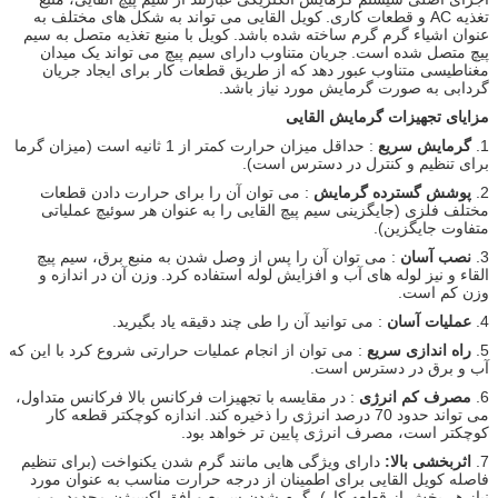
تغذیه AC و قطعات کاری.
کویل القایی می تواند به شکل های مختلف به
عنوان اشیاء گرم گرم ساخته شده باشد.
کویل با منبع تغذیه متصل به سیم
پیچ متصل شده است.
جریان متناوب دارای سیم پیچ می تواند یک میدان
مغناطیسی متناوب عبور دهد که از طریق قطعات کار برای ایجاد جریان
گردابی به صورت گرمایش مورد نیاز باشد.
مزایای تجهیزات گرمایش القایی
1.
گرمایش سریع
: حداقل میزان حرارت کمتر از 1 ثانیه است (میزان گرما
برای تنظیم و کنترل در دسترس است).
2.
پوشش گسترده گرمایش
: می توان آن را برای حرارت دادن قطعات
مختلف فلزی (جایگزینی سیم پیچ القایی را به عنوان هر سوئیچ عملیاتی
متفاوت جایگزین).
3.
نصب آسان
: می توان آن را پس از وصل شدن به منبع برق، سیم پیچ
القاء و نیز لوله های آب و افزایش لوله استفاده کرد.
وزن آن در اندازه و
وزن کم است.
4.
عملیات آسان
: می توانید آن را طی چند دقیقه یاد بگیرید.
5.
راه اندازی سریع
: می توان از انجام عملیات حرارتی شروع کرد با این که
آب و برق در دسترس است.
6.
مصرف کم انرژی
: در مقایسه با تجهیزات فرکانس بالا فرکانس متداول،
می تواند حدود 70 درصد انرژی را ذخیره کند.
اندازه کوچکتر قطعه کار
کوچکتر است، مصرف انرژی پایین تر خواهد بود.
7.
اثربخشی بالا:
دارای ویژگی هایی مانند گرم شدن یکنواخت (برای تنظیم
فاصله کویل القایی برای اطمینان از درجه حرارت مناسب به عنوان مورد
نیاز هر بخش از قطعه کار)، گرم شدن سریع و افق اکسیژن محدود، و می