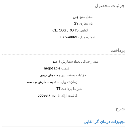
جزئیات محصول
محل منبع:
چین
نام تجاری:
GY
گواهی:
CE, SGS , ROHS
شماره مدل:
GYS-400AB
پرداخت
مقدار حداقل تعداد سفارش:
۱ عدد
قیمت:
negotiable
جزئیات بسته بندی:
جعبه های چوبی
زمان تحویل:
بسته به سفارش و مقصد
شرایط پرداخت:
TT
قابلیت ارائه:
500set / month
شرح
تجهیزات درمان گر القایی