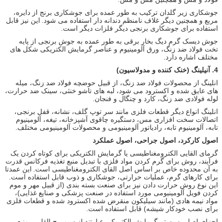
جوشکاری زیر گلدان ترکیب به طور عمده برای جوشکاری برنج از دایره،
مربع و همچنین دیگر غلاف نامنظم دندانه دار استفاده می شود.
این نیز قابل
استفاده برای جوشکاری برنجی دیگر فلزات دیگر است.
جوش دیسک گرم دیگ بخار برقی به طور عمده به جوش برنجی از پایه
تخت فولاد ضد زنگ، ورق آلومینیوم و عناصر گرمایش الکتریکی شکل های
مختلف اشاره دارد.
4.
آنیلینگ (خنک کننده و مدولاسیون)
انلینگ از محصولات فولاد ضد زنگ، از قبیل حوضچه فولاد ضد زنگ، میله
های عایق شده و اکسترود می شود، لبه های تاشو خنثی، سینک ضد حرارت،
لوله فولادی ضد زنگ، کارد و چنگال و فنجان.
انلینگ انواع دیگر قطعات فلزی مانند سر توپ گلف، نشانه، قفل برنجی،
اتصالات سخت افزاری مس، دستگیره چاقوی آشپزخانه، تیغه، آلومینیوم
تابه، آلومینیوم تابه، رادیاتور آلومینیومی و محصولات آلومینیومی مختلف.
اصول کارکرد، اصول جراحی، اصول عملکرد
گرمای القایی الکترومغناطیسی یا گرمایش الکتریکی برای کوتاه کردن یک
فرآیند، روش برای گرم کردن مواد فلزی با تبدیل منبع تغذیه فرکانس قدرت
به آن محدوده خاص بر اساس اصل القای الکترومغناطیسی است.
این عمدتا
برای کارهای گرم، عملیات حرارتی، جوشکاری و ذوب قابل استفاده است.
این نوع روش حرارت دادن نیز برای صنعت بسته بندی (از قبیل مهر و موم
کردن فویل آلومینیومی مورد استفاده در صنعت پزشکی و صنایع غذایی)،
مواد نیمه هادی (مانند سیلیکون منقرض شده اکسترود شده و قطعات فلزی
برای نصب خودکار شیشه) قابل استفاده است.
اجزای اصلی سیستم گرمایش الکتریکی عبارتند از سیم پیچ القایی، منبع