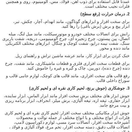
عمدتا قابل استفاده برای ذوب آهن، فولاد، مس، آلومینیوم، روی و همچنین
فلزات نجیب مختلف است.
2.
درمان حرارت (رفع سطح)
برای سخت افزار و ابزارهای گوناگون، مانند انهدام، آچار، چکش، تبر،
ابزار پیچ و برش (برش باغی) را رها کنید.
رانش برای اتصالات مختلف خودرو و موتورسیکلت، مانند میل لنگ، میله
اتصال، پین پیستون، چرخ زنجیره ای، چرخ آلومینیومی، دریچه، شفت باربری
سنگ، شفت نیمه درایو، شفت کوچک و چنگال. ابزارهای مختلف الکتریکی
مانند دنده و محور.
خنک کردن برای ابزار کار، مانند عرشه ماشین تراش و راهنمای ریل.
برای قطعات سخت افزاری فلزی و قطعات ماشینکاری، مانند شفت، چرخ
دنده (چرخ دنده)، دوربین، چاک و گیره و غیره را خاموش کنید.
رفع قالب های سخت افزاری، مانند قالب های کوچک، لوازم جانبی قالب و
سوراخ داخلی قالب.
3.
جوشکاری (جوش برنج، لحیم کاری نقره ای و لحیم کاری)
جوش ابزار های مختلف برش سخت افزار مانند ابزار الماس، ابزار ساینده،
ابزار حفاری، تیغه اره، تیغه آلیاژی، برش میلز، انحراف، ابزار برنامه ریزی
و بیت مرجع جامد.
جوش ابزار مکانیکی مختلف سخت افزار: لحیم کاری نقره ای و لحیم کاری
فلزات از انواع مختلف و یا انواع مختلف از جمله توالت و محصولات
آشپزخانه سخت افزار، اتصالات سرد مسی، لوازم دکوراسیون لامپ،
اتصالات قالب دقیق، دسته سخت افزار، تخم مرغ، فولاد آلیاژی و فولاد ،
فولاد و مس و همچنین مس و مس.