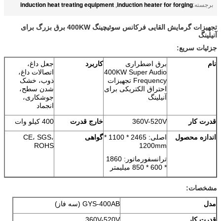
induction heat treating equipment
induction heater for forging
برجسته:
,
تجهیزات گرمایش القایی فرکانس سوئیچینگ 400KW برق بزرگ برای
آنیلینگ
جزئیات سریع:
نام
برق اضطراری
کاربرد
جعل داغ،
400KW Super Audio
اتصالات داغ،
Frequency تجهیزات
ذوب، خشک
احتراق الکتریکی برای
شدن سطح،
آنیلینگ
جوشکاری،
انجماد
قدرت کار
360V-520V
خارج قدرت
400 کیلو وات
اندازه محصول
اصلی: 2465 * 1100 *
گواهی
CE، SGS،
ROHS
1200mm
ترانسفورماتور: 1860
* 600 * 850 میلیمتر
مشخصات:
مدل
GYS-400AB (سه فاز)
قدرت کار
360V-520V