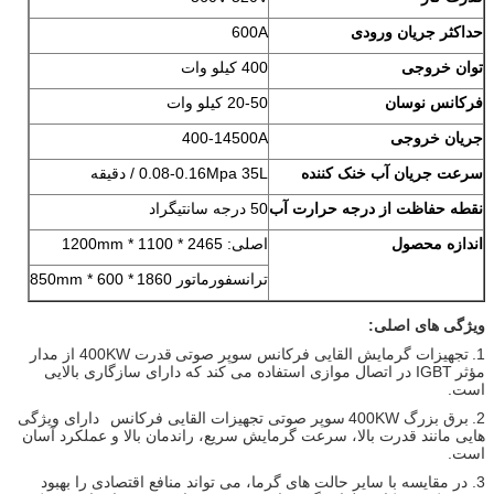
حداکثر جریان ورودی
600A
توان خروجی
400 کیلو وات
فرکانس نوسان
20-50 کیلو وات
جریان خروجی
400-14500A
سرعت جریان آب خنک کننده
0.08-0.16Mpa 35L / دقیقه
نقطه حفاظت از درجه حرارت آب
50 درجه سانتیگراد
اندازه محصول
اصلی: 2465 * 1100 * 1200mm
ترانسفورماتور 1860
* 600 * 850mm
ویژگی های اصلی:
1.
تجهیزات گرمایش القایی فرکانس سوپر صوتی
قدرت 400KW از مدار
مؤثر
IGBT در اتصال موازی استفاده می کند که دارای سازگاری بالایی
است.
2.
برق بزرگ 400KW
سوپر صوتی تجهیزات القایی فرکانس
دارای ویژگی
هایی مانند قدرت بالا، سرعت گرمایش سریع، راندمان بالا و عملکرد آسان
است.
3. در مقایسه با سایر حالت های گرما، می تواند منافع اقتصادی را بهبود