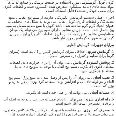
کردن فویل آلومینیومی مورد استفاده در صنعت پزشکی و صنایع غذایی)،
مواد نیمه هادی (مانند سیلیکون منقرض شده اکسترود شده و قطعات فلزی
برای نصب خودکار شیشه) قابل استفاده است.
اجزای اصلی سیستم گرمایش الکتریکی عبارتند از سیم پیچ القایی، منبع
تغذیه AC و قطعات کاری.
کویل القایی می تواند به شکل های مختلف به
عنوان اشیاء گرم گرم ساخته شده باشد.
کویل با منبع تغذیه متصل به سیم
پیچ متصل شده است.
جریان متناوب دارای سیم پیچ می تواند یک میدان
مغناطیسی متناوب عبور دهد که از طریق قطعات کار برای ایجاد جریان
گردابی به صورت گرمایش مورد نیاز باشد.
مزایای تجهیزات گرمایش القایی
1.
گرمایش سریع
: حداقل میزان گرمایش کمتر از 1 ثانیه است (میزان
گرما برای تنظیم و کنترل در دسترس است).
2.
پوشش گسترده گرمایش
: می توان آن را برای حرارت دادن قطعات
مختلف فلزی (جایگزینی سیم پیچ القایی با توجه به سوئیچ های عامل
مختلف) جایگزین نمود.
3.
نصب آسان
: می توان آن را پس از وصل شدن به منبع برق، سیم پیچ
القاء و نیز لوله های آب و افزایش لوله استفاده کرد.
وزن آن در اندازه و
وزن کم است.
4.
عملیات آسان
: می توانید آن را طی چند دقیقه یاد بگیرید.
5.
راه اندازی سریع
: می توان از انجام عملیات حرارتی با توجه به اینکه آب
و برق در دسترس است آغاز شده است.
6.
مصرف کم انرژی
: در مقایسه با تجهیزات فرکانس بالا فرکانس متداول،
می تواند حدود 70 درصد انرژی را ذخیره کند.
کوچکتر اندازه قطعه کار،