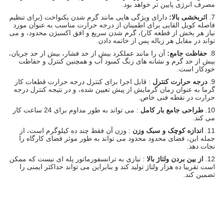
مصرف انرژی پایین تر خواهد بود.
7.
اثربخشی بالا:
دارای ویژگی هایی مانند گرم شدن یکنواخت (برای تنظیم
فاصله کویل القایی برای اطمینان از درجه حرارت مناسب به عنوان مورد
نیاز هر بخش از قطعه کار)، گرم شدن سریع و افق اکسیژن محدود، و می
تواند در مقابل هر زباله پس از خاتمه دادن.
8.
حفاظت جامع:
آن را مانند عملکرد بیش از حد فشار، بیش از حد جریان،
بیش از حد گرم و نشانه های زنگ کمبود آب و همچنین کنترل و حفاظت
خودکار است.
9.
درجه حرارت کنترل
: قابل اجرا برای کنترل درجه حرارت قطعات کار
گرما به عنوان زمان گرمایش از پیش تعیین شده، و در نتیجه کنترل درجه
حرارت در نقطه فنی خاص.
10.
طراحی جامع بار کامل
: می تواند به طور مداوم برای 24 ساعت کار
می کند.
11.
اندازه کوچک و سبک وزن
: وزن آن فقط چند ده کیلوگرم است، از
جمله این، فضای محدود محدود می تواند به طور موثر فضای کارگاه را
نجات دهد.
12.
از بین بردن ولتاژ بالا
: نیازی به ترانسفورماتور پله ای نیست که ممکن
است تقریبا ده هزار ولتاژ تولید کند و بنابراین می تواند حداکثر ایمنی را
تضمین کند.