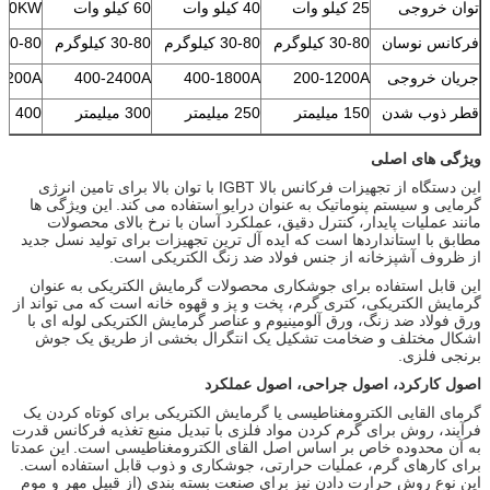
توان خروجی
25 کیلو وات
40 کیلو وات
60 کیلو وات
80KW
فرکانس نوسان
30-80 کیلوگرم
30-80 کیلوگرم
30-80 کیلوگرم
30-80 کیلوگرم
جریان خروجی
200-1200A
400-1800A
400-2400A
3200A
قطر ذوب شدن
150 میلیمتر
250 میلیمتر
300 میلیمتر
400 میلیمتر
ویژگی های اصلی
این دستگاه از تجهیزات فرکانس بالا IGBT با توان بالا برای تامین انرژی
گرمایی و سیستم پنوماتیک به عنوان درایو استفاده می کند.
این ویژگی ها
مانند عملیات پایدار، کنترل دقیق، عملکرد آسان با نرخ بالای محصولات
مطابق با استانداردها است که ایده آل ترین تجهیزات برای تولید نسل جدید
از ظروف آشپزخانه از جنس فولاد ضد زنگ الکتریکی است.
این قابل استفاده برای جوشکاری محصولات گرمایش الکتریکی به عنوان
گرمایش الکتریکی، کتری گرم، پخت و پز و قهوه خانه است که می تواند از
ورق فولاد ضد زنگ، ورق آلومینیوم و عناصر گرمایش الکتریکی لوله ای با
اشکال مختلف و ضخامت تشکیل یک انتگرال بخشی از طریق یک جوش
برنجی فلزی.
اصول کارکرد، اصول جراحی، اصول عملکرد
گرمای القایی الکترومغناطیسی یا گرمایش الکتریکی برای کوتاه کردن یک
فرآیند، روش برای گرم کردن مواد فلزی با تبدیل منبع تغذیه فرکانس قدرت
به آن محدوده خاص بر اساس اصل القای الکترومغناطیسی است.
این عمدتا
برای کارهای گرم، عملیات حرارتی، جوشکاری و ذوب قابل استفاده است.
این نوع روش حرارت دادن نیز برای صنعت بسته بندی (از قبیل مهر و موم