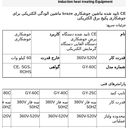
induction heat treating Equipment
CE تایید شده ماشین جوشکاری braze ماشین الودگی الکتریکی برای
جوشکاری پکیج برق الکتریکی
جزئیات سریع:
نام
CE تایید شده دستگاه
کاربرد
جوشکاری
برش جوشکاری
جوشکاری
دستگاه القایی دستگاه
گرمایش الکتریکی
قدرت کار
360V-520V
خارج قدرت
60 کیلو وات
شماره مدل
GY-60C
گواهی
CE، SGS،
ROHS
پارامترهای فنی
تایپ کنید
GY-25C
GY-40C
GY-60C
Y-80C
قدرت کار
سه فاز 380V
سه فاز 380V
سه فاز 380V
50HZ
50HZ
50HZ
50HZ
محدوده ولتاژ
360V-520V
360V-520V
360V-520V
-520V
عملیاتی