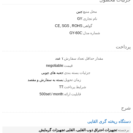
محل منبع:
چین
نام تجاری:
GY
گواهی:
CE, SGS , ROHS
شماره مدل:
GY-60C
پرداخت
مقدار حداقل تعداد سفارش:
۱ عدد
قیمت:
negotiable
جزئیات بسته بندی:
جعبه های چوبی
زمان تحویل:
بسته به سفارش و مقصد
شرایط پرداخت:
TT
قابلیت ارائه:
500set / month
شرح
دستگاه ریخته گری القایی
تجهیزات احتراق ذوب القایی، القایی تجهیزات گرمایش
برجسته:
,