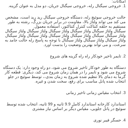
امکانات:
1. خروجی سیگنال رله، خروجی سیگنال جریان، دو مدل به عنوان گزینه.
حالت خروجی سوئیچ رله، دستگاه خروجی سیگنال رید رید است، مشخص
می کند می تواند ولتاژ بالا، مقاومت در برابر جریان بزرگ، رشته به طور
مستقیم به حلقه کنتاکت کنترل کنتاکتور، استفاده معمول.
سیگنال ولتاژ سیگنال ولتاژ سیگنال ولتاژ سیگنال ولتاژ سیگنال ولتاژ سیگنال
ولتاژ سیگنال سیگنال ولتاژ سیگنال ولتاژ سیگنال ولتاژ سیگنال ولتاژ سیگنال
ولتاژ سیگنال ولتاژ سیگنال ولتاژ سیگنال با توجه به پاسخ رله حالت جامد به
سرعت، و می تواند بهترین وضعیت را بدست آورد.
2. تایمر تاخیر خودکار راه راه گزینه های شروع
دستگاه به طور خودکار تاخیر شروع می شود، دو راه وجود دارد: یک دستگاه
شروع می شود و تایمر را در همان زمان شروع می کند، دیگری: قطعه کار
گرما به دمای بالا تنظیم شده شروع به زمان بندی،، توسط سوئیچ در جلو
انتخاب شده پانل مناسب برای رفع، سخت شدن و غیره.
3. انتخاب مقیاس زمانی تاخیر زمانی
استاندارد کارخانه استاندارد کامل 9.9 ثانیه و 99 ثانیه، انتخاب شده توسط
سوئیچ در پانل جلویی، مقیاس دیگر بر اساس نیاز مشتری
4. حسگر فیبر نوری