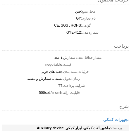
محل منبع:
چین
نام تجاری:
GY
گواهی:
CE, SGS , ROHS
شماره مدل:
GYE-412
پرداخت
مقدار حداقل تعداد سفارش:
۱ عدد
قیمت:
negotiable
جزئیات بسته بندی:
جعبه های چوبی
زمان تحویل:
بسته به سفارش و مقصد
شرایط پرداخت:
TT
قابلیت ارائه:
500set / month
شرح
تجهیزات کمکی
ماشین آلات کمکی، ابزار کمکی
Auxiliary device
برجسته:
,