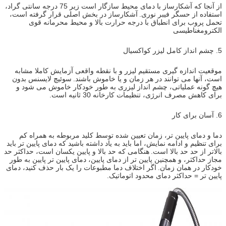
از آنجا که آشکارساز با دمای محیط سازگار است زیر 75 درجه سانتی گراد،
استفاده از حسگر فیبر نوری.
آشکارساز در بخش اصلی قرار گرفته است،
تحمل پروب برای انطباق با درجه حرارت بالا و محیط محرمانه قوی
الکترومغناطیسی
5. چشم انداز کامل لیزر کواکسیال
موقعیت اندازه گیری مستقیم لیزر و با نقطه واقعی آزمایش کاملا مشابه
است، آنها می توانند در هر زمان و یا خاموش باشند.
سوئیچ لایسنس بدون
هیچ گونه عملیاتی، چشم انداز لیزری به طور خودکار خاموش می شود و
برای کاهش مصرف انرژی، تنظیمات کارخانه 30 ثانیه است.
6. آسان برای کار
دما و دمای پایین تر، زمان تعیین شده توسط کلید مربوطه به همراه کم
برای تنظیم و ادامه نمایش، اما باید به یاد داشته باشید که دمای پایین تر باید
بالاتر از حد حد بالا است.
هنگامی که حد بالا و پایین یکسان است، حداکثر حد
مجاز حداکثر، و همچنین پایین تر از دمای پایین، دمای پایین تر پایین به طور
خودکار در همان زمان.
اگر اختلاف دما مطبوعات را یک بار حذف کنید، دمای
پایین تر = حداکثر دمای محدود اتوماتیک.