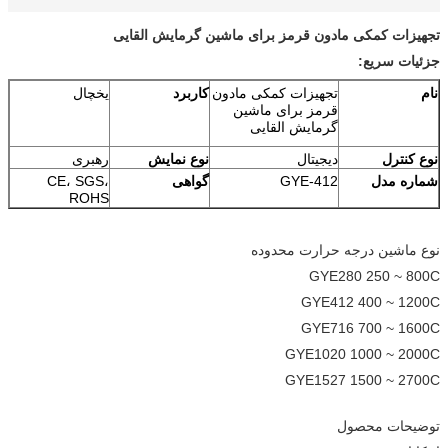
تجهیزات کمکی مادون قرمز برای ماشین گرمایش القایی
جزئیات سریع:
نام
تجهیزات کمکی مادون
کاربرد
یخچال
قرمز برای ماشین
گرمایش القایی
نوع کنترل
دیجیتال
نوع نمایش
رهبری
شماره مدل
GYE-412
گواهی
CE، SGS،
ROHS
نوع ماشین درجه حرارت محدوده
GYE280 250 ~ 800C
GYE412 400 ~ 1200C
GYE716 700 ~ 1600C
GYE1020 1000 ~ 2000C
GYE1527 1500 ~ 2700C
توضیحات محصول