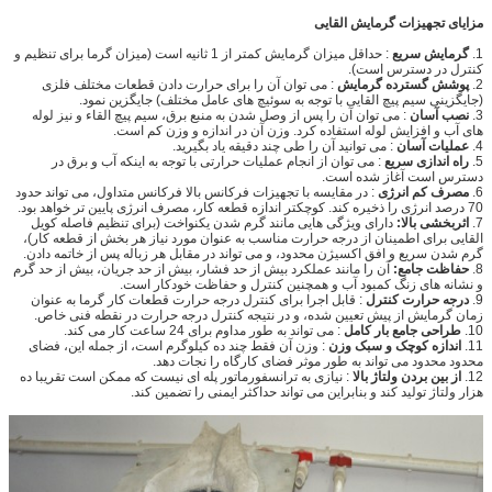
مزایای تجهیزات گرمایش القایی
1.
گرمایش سریع
: حداقل میزان گرمایش کمتر از 1 ثانیه است (میزان گرما برای تنظیم و
کنترل در دسترس است).
2.
پوشش گسترده گرمایش
: می توان آن را برای حرارت دادن قطعات مختلف فلزی
(جایگزینی سیم پیچ القایی با توجه به سوئیچ های عامل مختلف) جایگزین نمود.
3.
نصب آسان
: می توان آن را پس از وصل شدن به منبع برق، سیم پیچ القاء و نیز لوله
های آب و افزایش لوله استفاده کرد.
وزن آن در اندازه و وزن کم است.
4.
عملیات آسان
: می توانید آن را طی چند دقیقه یاد بگیرید.
5.
راه اندازی سریع
: می توان از انجام عملیات حرارتی با توجه به اینکه آب و برق در
دسترس است آغاز شده است.
6.
مصرف کم انرژی
: در مقایسه با تجهیزات فرکانس بالا فرکانس متداول، می تواند حدود
70 درصد انرژی را ذخیره کند.
کوچکتر اندازه قطعه کار، مصرف انرژی پایین تر خواهد بود.
7.
اثربخشی بالا:
دارای ویژگی هایی مانند گرم شدن یکنواخت (برای تنظیم فاصله کویل
القایی برای اطمینان از درجه حرارت مناسب به عنوان مورد نیاز هر بخش از قطعه کار)،
گرم شدن سریع و افق اکسیژن محدود، و می تواند در مقابل هر زباله پس از خاتمه دادن.
8.
حفاظت جامع:
آن را مانند عملکرد بیش از حد فشار، بیش از حد جریان، بیش از حد گرم
و نشانه های زنگ کمبود آب و همچنین کنترل و حفاظت خودکار است.
9.
درجه حرارت کنترل
: قابل اجرا برای کنترل درجه حرارت قطعات کار گرما به عنوان
زمان گرمایش از پیش تعیین شده، و در نتیجه کنترل درجه حرارت در نقطه فنی خاص.
10.
طراحی جامع بار کامل
: می تواند به طور مداوم برای 24 ساعت کار می کند.
11.
اندازه کوچک و سبک وزن
: وزن آن فقط چند ده کیلوگرم است، از جمله این، فضای
محدود محدود می تواند به طور موثر فضای کارگاه را نجات دهد.
12.
از بین بردن ولتاژ بالا
: نیازی به ترانسفورماتور پله ای نیست که ممکن است تقریبا ده
هزار ولتاژ تولید کند و بنابراین می تواند حداکثر ایمنی را تضمین کند.