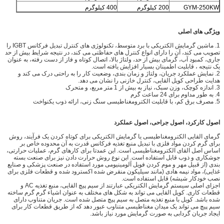
GYM-250KW
200 کیلوگرم
400 کیلوگرم
ویژگی های اصلی
1. ماشین گرمایش الکتریکی با برد متوسط، تکنولوژی های کنترل تبدیل فرکانس IGBT را
تصویب می کند، آن را دارای انواع کنترل های حفاظتی می کند، در نتیجه شرایط بیش از حد
جاری، کمبود آب، گرمای بیش از حد، ولتاژ بالا، اتصال کوتاه و فاز از دست رفته، به عنوان
یک نتیجه ، قابلیت اطمینان بسیار افزایش یافته است.
2. نمایش عملکرد جریان، ولتاژ و زمان بندی، وضعیت کار را به راحتی درک می کند و
هدایت طراحی کویل القایی، کنترل خازنی را نشان می دهد.
3. اندازه کوچک، وزن سبک، نیاز به بیش از 1 متر مربع، و متحرک
4. به طور مداوم برای 24 ساعت گرم
5. مصرف برق کم، با قابلیت الکترومغناطیسی سنگ زنی، ارائه ذوب یکنواخت
اصول کارکرد، اصول جراحی، اصول عملکرد
گرمای القایی الکترومغناطیسی یا گرمایش الکتریکی برای کوتاه کردن یک فرآیند، روش
برای گرم کردن مواد فلزی با تبدیل منبع تغذیه فرکانس قدرت به آن محدوده خاص بر
اساس اصل القای الکترومغناطیسی است.
این عمدتا برای کارهای گرم، عملیات حرارتی،
جوشکاری و ذوب قابل استفاده است.
این نوع روش حرارت دادن نیز برای صنعت بسته
بندی (از قبیل مهر و موم کردن فویل آلومینیومی مورد استفاده در صنعت پزشکی و صنایع
غذایی)، مواد نیمه هادی (مانند سیلیکون منقرض شده اکسترود شده و قطعات فلزی برای
نصب خودکار شیشه) قابل استفاده است.
اجزای اصلی سیستم گرمایش الکتریکی عبارتند از سیم پیچ القایی، منبع تغذیه AC و
قطعات کاری.
کویل القایی می تواند به شکل های مختلف به عنوان اشیاء گرم گرم ساخته
شده باشد.
کویل با منبع تغذیه متصل به سیم پیچ متصل شده است.
جریان متناوب دارای
سیم پیچ می تواند یک میدان مغناطیسی متناوب عبور دهد که از طریق قطعات کار برای
ایجاد جریان گردابی به صورت گرمایش مورد نیاز باشد.