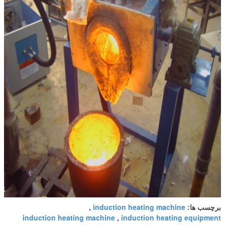
induction heating machine
برچسب ها:
,
induction heating machine
induction heating equipment
,