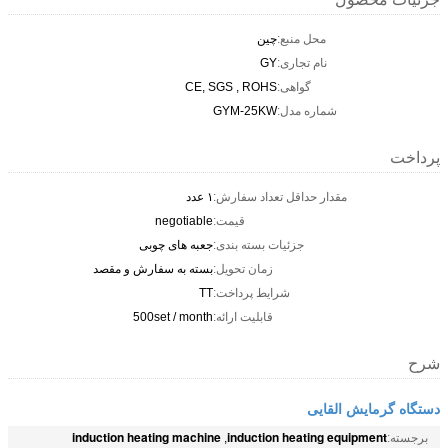
محل منبع:
چین
نام تجاری:
GY
گواهی:
CE, SGS , ROHS
شماره مدل:
GYM-25KW
پرداخت
مقدار حداقل تعداد سفارش:
۱ عدد
قیمت:
negotiable
جزئیات بسته بندی:
جعبه های چوبی
زمان تحویل:
بسته به سفارش و مقصد
شرایط پرداخت:
TT
قابلیت ارائه:
500set / month
شرح
دستگاه گرمایش القایی
induction heating machine
induction heating equipment
برجسته:
,