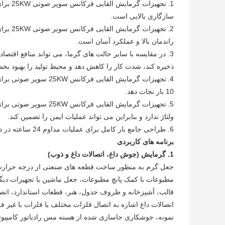
1.
تجهیزات گرمایش القایی فرکانس سوپر صوتی 25KW برای خنک
سازگاری بالایی است.
2.
تجهیزات گرمایش القایی فرکانس سوپر صوتی 25KW برای خنک سازی
راندمان بالا و عملکرد آسان است.
3. در مقایسه با سایر حالت های گرما، می تواند منافع اقتصا
ذخیره کند، شدت کار را کاهش دهد و محیط تولید را بهبود بخش
4.
تجهیزات گرمایش القایی فرکانس 25KW سوپر صوتی برای خنک کردن
10 بار نجات دهد.
5.
تجهیزات گرمایش القایی فرکانس 25KW سوپر صوتی برای خنک کردن
ولتاژ ندارد و بنابراین می تواند عملیات ایمن را تضمین کند.
6. طراحی جامع بار کامل برای عملیات مداوم 24 ساعته در دسترس است.
برنامه های کاربردی
1.
گرمایش (جوش داغ، اتصالات داغ و ذوب)
جعل گرم به منظور ساخت قطعه های صنعتی از درجه حرارت 
مطبوعات با کمک پانچ مطبوعات، جعل ماشین یا تجهیزات دیگ
قالب، آشپزخانه و ظروف جدول، هنر، قطعات استاندارد، اتصال
اتصالات داغ اشاره به اتصال فلزات مختلف یا فلزات با غی
نمونه، جوشکاری جاسازی شده از هسته مس رادیاتور کامپیوتر 