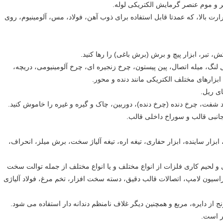
ر و موم عنصر گرمایش الکتریکی لوله.
ارت بالا، که عمدتا قابل استفاده برای ذوب آهن، فولاد، مس، آلومینیوم، روی
ش، تبر، ابزار پیچ و برش (برش باغی) را رها کنید.
نگ، میله اتصال، پین پیستون، چرخ زنجیره ای، چرخ آلومینیومی، دریچه،
ارهای مختلف الکتریکی مانند دنده و محور.
ای ریل.
فت، چرخ دنده (چرخ دنده)، دوربین، چاک و گیره و غیره را خاموش کنید.
انبی قالب و سوراخ داخلی قالب.
زار ساینده، ابزار حفاری، تیغه اره، تیغه آلیاژ سخت، برش میلز، انحراف،
 لحیم کاری فلزات از انواع مختلف و یا انواع مختلف از جمله توالت سخت
سیون لامپ، اتصالات قالب دقیق، دسته سخت افزار، تخم مرغ، فولاد آلیاژی
ز دایره، مربع و همچنین دیگر غلاف نامنظم دندانه دار استفاده می شود.
ر است.