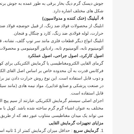
جوش دیسک گرم دیگ بخار برقی به طور عمده به جوش برنجی ا
شکل های مختلف اشاره دارد.
4.
آنیلینگ (خنک کننده و مدولاسیون)
انلینگ از محصولات فولاد ضد زنگ، از قبیل حوضچه فولاد ضد
حرارت، لوله فولادی ضد زنگ، کارد و چنگال و فنجان.
انلینگ انواع دیگر قطعات فلزی مانند سر توپ گلف، نشانه،
آلومینیوم تابه، آلومینیوم تابه، رادیاتور آلومینیومی و محصول
اصول کارکرد، اصول جراحی، اصول عملکرد
گرمای القایی الکترومغناطیسی یا گرمایش الکتریکی برای کوت
فرکانس قدرت به آن محدوده خاص بر اساس اصل القای الک
و ذوب قابل استفاده است.
این نوع روش حرارت دادن نیز برا
در صنعت پزشکی و صنایع غذایی)، مواد نیمه هادی (مانند 
قابل استفاده است.
اجزای اصلی سیستم گرمایش الکتریکی عبارتند از سیم پیچ القایی، منبع تغذ
مختلف به عنوان اشیاء گرم گرم ساخته شده باشد.
کویل با 
می تواند یک میدان مغناطیسی متناوب عبور دهد که از طریق 
مزایای تجهیزات گرمایش القایی
1.
گرمایش سریع
: حداقل میزان گرمایش کمتر از 1 ثانیه است (میزان گرما برای تنظیم و کنترل در دسترس است).