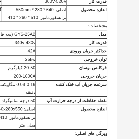
قدرت کار
360V-520V
خ
اندازه محصول
اصلی: 640 * 280 * 550mm
گ
ترانسفورماتور: 510 * 260 * 410
مشخصات:
مدل
GYS-25AB (سه فاز)
قدرت کار
340v-430v
حداکثر جریان ورودی
42A
توان خروجی
25kw
فرکانس نوسان
20-50 کیلوگرم
جریان خروجی
200-1800A
سرعت جریان آب خنک کننده
دقیقه
نقطه حفاظت از درجه حرارت آب
50 درجه سانتیگراد
اندازه محصول
اصلی: 640x280x550 میلیمتر
ترانسفو
میلی متر
ویژگی های اصلی: