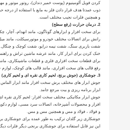
کردن فویل آلومینیوم (پوست خمیر دندان)، روتور موتور و مه
ذوب عمدتا هدف قرار دادن فلز به مایع با استفاده از درجه حر
و همچنین فلزات نجیب مختلف است.
2.
درمان حرارت (رفع سطح)
برای سخت افزار و ابزارهای گوناگون، مانند انهدام، آچار، چک
رانش برای اتصالات مختلف خودرو و موتورسیکلت، مانند میل ل
شفت باربری سنگ، شفت نیمه درایو، شفت کوچک و چنگال. ابز
خنک کردن برای ابزار کار، مانند عرشه ماشین تراش و راهنم
برای قطعات سخت افزاری فلزی و قطعات ماشینکاری، مانند ش
رفع قالب های سخت افزاری، مانند قالب های کوچک، لوازم ج
3.
جوشکاری (جوش برنج، لحیم کاری نقره ای و لحیم کاری)
جوش ابزار های مختلف برش سخت افزار مانند ابزار الماس، اب
ابزار برنامه ریزی و بیت مرجع جامد.
جوش ابزار مکانیکی مختلف سخت افزار: لحیم کاری نقره ای و
افزار و محصولات آشپزخانه، اتصالات سرد مسی، لوازم دکورا
و فولاد ، فولاد و مس و همچنین مس و مس.
جوشکاری زیر گلدان ترکیب به طور عمده برای جوشکاری برنج ا
این نیز قابل استفاده برای جوشکاری برنجی دیگر فلزات دیگ