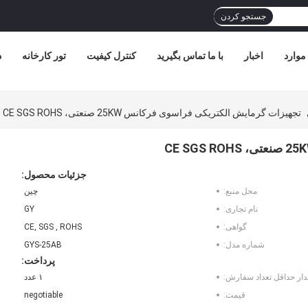
جستجو کردن
موارد
اخبار
با ما تماس بگیرید
کنترل کیفیت
تور کارخانه
د
تجهیزات گرمایش الکتریکی فراسوی فرکانس 25KW صنعتی، CE SGS ROHS
جزئیات محصول:
محل منبع:
چین
نام تجاری:
GY
گواهی:
CE, SGS , ROHS
شماره مدل:
GYS-25AB
پرداخت:
دار حداقل تعداد سفارش:
۱ عدد
قیمت:
negotiable