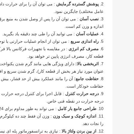
2.
پوشش گسترده گرمایش
: می توان آن را برای حرارت داد
عامل مختلف) جایگزین نمود.
3.
نصب آسان
: می توان آن را پس از وصل شدن به منبع برق، 
اندازه و وزن کم است.
4.
عملیات آسان
: می توانید آن را طی چند دقیقه یاد بگیرید.
5.
راه اندازی سریع
: می توان از انجام عملیات حرارتی با ت
6.
مصرف کم انرژی
: در مقایسه با تجهیزات فرکانس بالا فرکانس متداول، می 
قطعه کار، مصرف انرژی پایین تر خواهد بود.
7.
اثربخشی بالا:
دارای ویژگی هایی مانند گرم شدن یکنواخت 
عنوان مورد نیاز هر بخش از قطعه کار)، گرم شدن سریع و افق
8.
حفاظت جامع:
آن را مانند عملکرد بیش از حد فشار، بیش 
حفاظت خودکار است.
9.
درجه حرارت کنترل
: قابل اجرا برای کنترل درجه حرارت ق
درجه حرارت در نقطه فنی خاص.
10.
طراحی جامع بار کامل
: می تواند به طور مداوم برای 24 ساعت کار می کند.
11.
اندازه کوچک و سبک وزن
: وزن آن فقط چند ده کیلوگرم 
را نجات دهد.
12.
از بین بردن ولتاژ بالا
: نیازی به ترانسفورماتور پله ای نیس