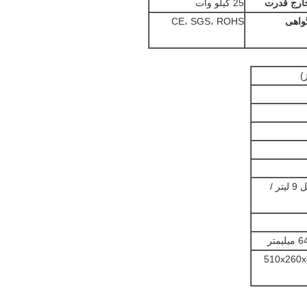
ارج قدرت
25 کیلو وات
واهی
CE، SGS، ROHS
0.08-0.16 مگاپیکسل 9 لیتر /
رماتور: 510x260x410