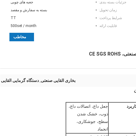
جزئیات بسته بندی:
جعبه های چوبی
زمان تحویل:
بسته به سفارش و مقصد
شرایط پرداخت:
TT
قابلیت ارائه:
500set / month
مخاطب
بخاری القایی صنعتی
دستگاه گرمایی القایی
,
اربرد
جعل داغ، اتصالات داغ،
ذوب، خشک شدن
سطح، جوشکاری،
انجماد