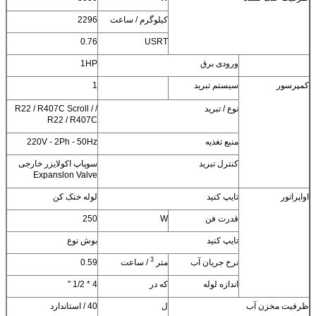
کیلوگرم / ساعت
2296
0.76
USRT
ورودی برق
1HP
کمپرسور
سیستم تبرید
1
نوع / تبرید
/ R22 / R407C Scroll /
R22 / R407C
منبع تغذیه
220V - 2Ph - 50Hz
کنترل تبرید
سوپاپ اکولایزر خارجی
Expanslon Valve
اواپراتور
تایپ کنید
لوله خنک کن
قدرت فن
W
250
تایپ کنید
بوش نوع
3
نرخ جریان آب
متر
/ ساعت
0.59
اندازه لوله
که در
4 * 1/2 "
ظرفیت مخزن آب
ل
40 / استاندارد