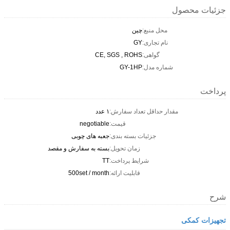
جزئیات محصول
محل منبع:
چین
نام تجاری:
GY
گواهی:
CE, SGS , ROHS
شماره مدل:
GY-1HP
پرداخت
مقدار حداقل تعداد سفارش:
۱ عدد
قیمت:
negotiable
جزئیات بسته بندی:
جعبه های چوبی
زمان تحویل:
بسته به سفارش و مقصد
شرایط پرداخت:
TT
قابلیت ارائه:
500set / month
شرح
تجهیزات کمکی