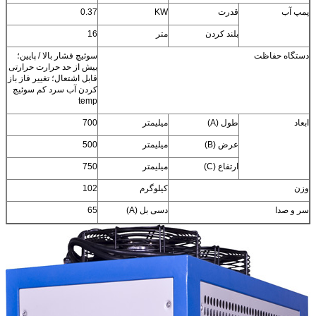
پمپ آب
قدرت
KW
0.37
بلند کردن
متر
16
دستگاه حفاظت
سوئیچ فشار بالا / پایین؛
بیش از حد حرارت حرارتی
قابل اشتعال؛
تغییر فاز باز
کردن آب سرد کم سوئیچ
temp
ابعاد
طول (A)
میلیمتر
700
عرض (B)
میلیمتر
500
ارتفاع (C)
میلیمتر
750
وزن
کیلوگرم
102
سر و صدا
دسی بل (A)
65