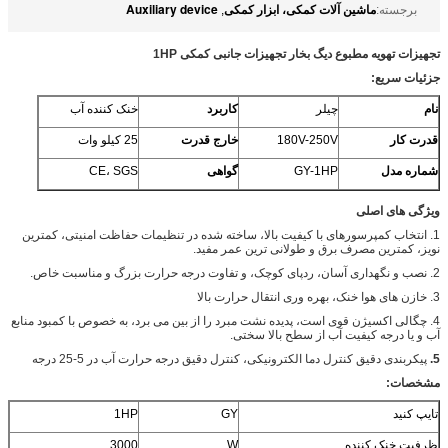
ماشین آلات کمکی، ابزار کمکی
Auxiliary device
برجسته:
,
تجهیزات تهویه مطبوع دیگ بخار تجهیزات جانبی کمکی 1HP
جزئیات سریع:
نام
چیلر
کاربرد
خنک کننده آب
قدرت کار
180V-250V
خارج قدرت
25 کیلو وات
شماره مدل
GY-1HP
گواهی
CE، SGS
ویژگی های اصلی
1. انتخاب کمپرسورهای با کیفیت بالا، ساخته شده در تنظیمات حفاظت امنیتی، کمترین
نویز، کمترین مصرف برق و طولانی ترین عمر مفید.
2. نصب و نگهداری آسان، ردپای کوچک، و تفاوت درجه حرارت بزرگ و مناسبت خاص.
3. خازن های هوا خنک، بهره وری انتقال حرارت بالا
4. چگالی اکسیژن قوی است، پدیده نشت مبرد را از بین می برد، به خصوص با کمبود منابع
آب و یا درجه کیفیت آب از سطح بالا سختی.
5.
پیکربندی دقیق کنترل دما الکترونیکی، کنترل دقیق درجه حرارت آب در 5-25 درجه
مشخصات:
تایپ کنید
GY
1HP
ظرفیت خنک کننده
W
3000