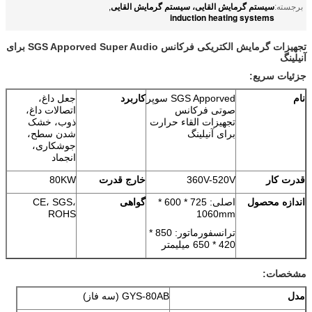
سیستم گرمایش القایی، سیستم گرمایش القایی
برجسته:
,
induction heating systems
تجهیزات گرمایش الکتریکی فرکانس SGS Apporved Super Audio برای
آنیلینگ
جزئیات سریع:
نام
SGS Apporved سوپر
کاربرد
جعل داغ،
صوتی فرکانس
اتصالات داغ،
تجهیزات القاء حرارت
ذوب، خشک
برای آنیلینگ
شدن سطح،
جوشکاری،
انجماد
قدرت کار
360V-520V
خارج قدرت
80KW
اندازه محصول
اصلی: 725 * 600 *
گواهی
CE، SGS،
ROHS
1060mm
ترانسفورماتور: 850 *
420 * 650 میلیمتر
مشخصات:
مدل
GYS-80AB (سه فاز)