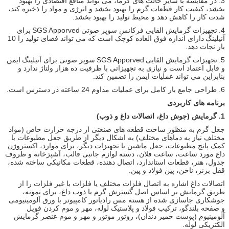
3. در مقایسه با سایر حالت های گرما، می تواند منافع اقتصادی را بهبود
بخشد، کیفیت کار قطعات گرم را بهبود بخشد و انرژی و مواد را ذخیره کند،
شدت کار را کاهش دهد و محیط تولید را بهبود بخشد.
4.
تجهیزات گرمایش القایی فرکانس سوپر صوتی
SGS Apporved
برای
آنیلینگ
دارای اندازه فوق العاده کوچک است که می تواند فضای تولید را 10
بار نجات دهد.
5.
تجهیزات گرمایش القایی
SGS Apporved
سوپر صوتی برای آنیلینگ
ایمن
و قابل اعتماد است و نیازی به تجهیزاتی با ظرفیت ده هزار ولتاژ ندارد و
بنابراین می تواند عملیات ایمن را تضمین کند.
6. طراحی جامع بار کامل برای عملیات مداوم 24 ساعته در دسترس است.
برنامه های کاربردی
1.
گرمایش (جوش داغ، اتصالات داغ و ذوب)
جعل گرم به منظور ساخت قطعه های صنعتی از درجه حرارت خاص (مواد
مختلف نیاز به دماهای مختلف) به اشکال دیگر از طریق جعل مطبوعات با
کمک پانچ مطبوعات، جعل ماشین یا تجهیزات دیگر، برای موارد، اکستروژن
داغ مورد ساعت، ساعت فلان، دسته لوازم جانبی قالب، آشپزخانه و ظروف
جدول، هنر، قطعات استاندارد، اتصال دهنده، قطعات مکانیکی ساخته شده،
قفل برنز، ناخن، پین فولاد و پین.
اتصالات داغ اشاره به اتصال فلزات مختلف یا فلزات با غیر فلزات را از
طریق گرمایش بر اساس اصل گسترش گرم یا ذوب داغ، برای نمونه،
جوشکاری جاسازی شده از هسته مس رادیاتور کامپیوتر با ورق آلومینیومی
و صفحه بلندگو، ترکیب فولاد و پلاستیک لوله، مهر و موم کردن فویل
آلومینیوم (پوست خمیر دندان)، روتور موتور و مهر و موم عنصر گرمایش
الکتریکی لوله.