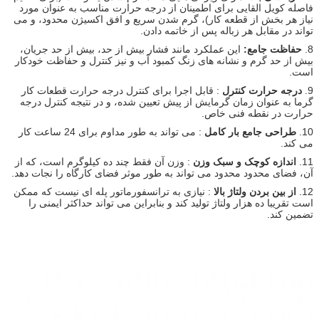
فاصله کویل القایی برای اطمینان از درجه حرارت مناسب به عنوان مورد
نیاز هر بخش از قطعه کار)، گرم شدن سریع و افق اکسیژن محدود، و می
تواند در مقابل هر زباله پس از خاتمه دادن.
8.
حفاظت جامع:
این عملکرد مانند فشار بیش از حد، بیش از حد جریان،
بیش از حد گرم و نشانه های زنگ کمبود آب و نیز کنترل و حفاظت خودکار
است.
9.
درجه حرارت کنترل
: قابل اجرا برای کنترل درجه حرارت قطعات کار
گرما به عنوان زمان گرمایش از پیش تعیین شده، و در نتیجه کنترل درجه
حرارت در نقطه فنی خاص.
10.
طراحی جامع بار کامل
: می تواند به طور مداوم برای 24 ساعت کار
می کند.
11.
اندازه کوچک و سبک وزن
: وزن آن فقط چند ده کیلوگرم است، که از
آن، فضای محدود محدود می تواند به طور موثر فضای کارگاه را نجات دهد.
12.
از بین بردن ولتاژ بالا
: نیازی به ترانسفورماتور پله ای نیست که ممکن
است تقریبا ده هزار ولتاژ تولید کند و بنابراین می تواند حداکثر ایمنی را
تضمین کند.