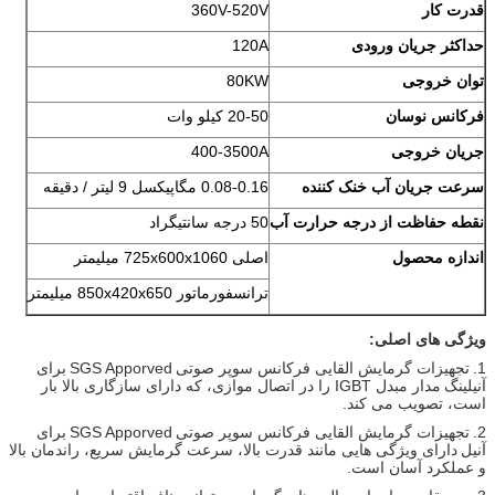
قدرت کار
360V-520V
حداکثر جریان ورودی
120A
توان خروجی
80KW
فرکانس نوسان
20-50 کیلو وات
جریان خروجی
400-3500A
سرعت جریان آب خنک کننده
0.08-0.16 مگاپیکسل 9 لیتر / دقیقه
نقطه حفاظت از درجه حرارت آب
50 درجه سانتیگراد
اندازه محصول
اصلی 725x600x1060 میلیمتر
ترانسفورماتور 850x420x650 میلیمتر
ویژگی های اصلی:
1.
تجهیزات گرمایش القایی فرکانس سوپر صوتی
SGS Apporved
برای
آنیلینگ
مدار مبدل IGBT را در اتصال موازی، که دارای سازگاری بالا بار
است، تصویب می کند.
2.
تجهیزات گرمایش القایی فرکانس سوپر صوتی
SGS Apporved
برای
آنیل
دارای ویژگی هایی مانند قدرت بالا، سرعت گرمایش سریع، راندمان بالا
و عملکرد آسان است.