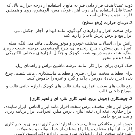
ذوب عمدتا هدف قرار دادن فلز به مایع با استفاده از درجه حرارت بالا، که
عمدتا قابل استفاده برای ذوب آهن، فولاد، مس، آلومینیوم، روی و همچنین
فلزات نجیب مختلف است.
2.
درمان حرارت (رفع سطح)
برای سخت افزار و ابزارهای گوناگون، مانند انهدام، آچار، چکش، تبر،
ابزار پیچ و برش (برش باغی) را رها کنید.
رانش برای اتصالات مختلف خودرو و موتورسیکلت، مانند میل لنگ، میله
اتصال، پین پیستون، چرخ زنجیره ای، چرخ آلومینیومی، دریچه، شفت باربری
سنگ، شفت نیمه درایو، شفت کوچک و چنگال. ابزارهای مختلف الکتریکی
مانند دنده و محور.
خنک کردن برای ابزار کار، مانند عرشه ماشین تراش و راهنمای ریل.
برای قطعات سخت افزاری فلزی و قطعات ماشینکاری، مانند شفت، چرخ
دنده (چرخ دنده)، دوربین، چاک و گیره و غیره را خاموش کنید.
رفع قالب های سخت افزاری، مانند قالب های کوچک، لوازم جانبی قالب و
سوراخ داخلی قالب.
3.
جوشکاری (جوش برنج، لحیم کاری نقره ای و لحیم کاری)
جوش ابزار های مختلف برش سخت افزار مانند ابزار الماس، ابزار ساینده،
ابزار حفاری، تیغه اره، تیغه آلیاژی، برش میلز، انحراف، ابزار برنامه ریزی
و بیت مرجع جامد.
جوش ابزار مکانیکی مختلف سخت افزار: لحیم کاری نقره ای و لحیم کاری
فلزات از انواع مختلف و یا انواع مختلف از جمله توالت و محصولات
آشپزخانه سخت افزار، اتصالات سرد مسی، لوازم دکوراسیون لامپ،