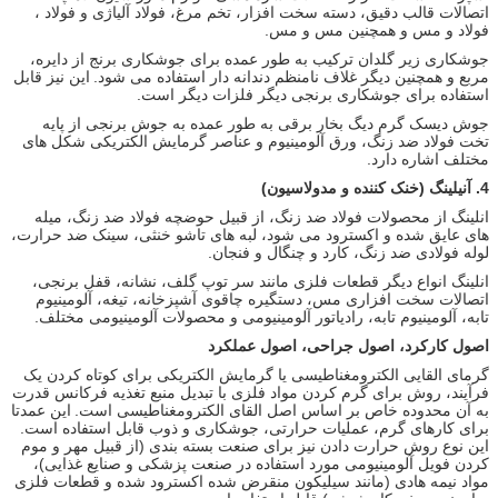
اتصالات قالب دقیق، دسته سخت افزار، تخم مرغ، فولاد آلیاژی و فولاد ،
فولاد و مس و همچنین مس و مس.
جوشکاری زیر گلدان ترکیب به طور عمده برای جوشکاری برنج از دایره،
مربع و همچنین دیگر غلاف نامنظم دندانه دار استفاده می شود.
این نیز قابل
استفاده برای جوشکاری برنجی دیگر فلزات دیگر است.
جوش دیسک گرم دیگ بخار برقی به طور عمده به جوش برنجی از پایه
تخت فولاد ضد زنگ، ورق آلومینیوم و عناصر گرمایش الکتریکی شکل های
مختلف اشاره دارد.
4.
آنیلینگ (خنک کننده و مدولاسیون)
انلینگ از محصولات فولاد ضد زنگ، از قبیل حوضچه فولاد ضد زنگ، میله
های عایق شده و اکسترود می شود، لبه های تاشو خنثی، سینک ضد حرارت،
لوله فولادی ضد زنگ، کارد و چنگال و فنجان.
انلینگ انواع دیگر قطعات فلزی مانند سر توپ گلف، نشانه، قفل برنجی،
اتصالات سخت افزاری مس، دستگیره چاقوی آشپزخانه، تیغه، آلومینیوم
تابه، آلومینیوم تابه، رادیاتور آلومینیومی و محصولات آلومینیومی مختلف.
اصول کارکرد، اصول جراحی، اصول عملکرد
گرمای القایی الکترومغناطیسی یا گرمایش الکتریکی برای کوتاه کردن یک
فرآیند، روش برای گرم کردن مواد فلزی با تبدیل منبع تغذیه فرکانس قدرت
به آن محدوده خاص بر اساس اصل القای الکترومغناطیسی است.
این عمدتا
برای کارهای گرم، عملیات حرارتی، جوشکاری و ذوب قابل استفاده است.
این نوع روش حرارت دادن نیز برای صنعت بسته بندی (از قبیل مهر و موم
کردن فویل آلومینیومی مورد استفاده در صنعت پزشکی و صنایع غذایی)،
مواد نیمه هادی (مانند سیلیکون منقرض شده اکسترود شده و قطعات فلزی