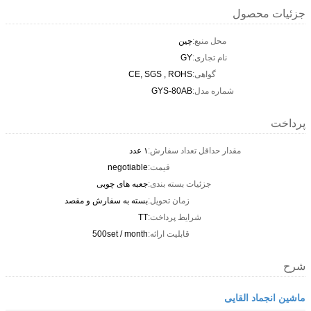
جزئیات محصول
محل منبع:
چین
نام تجاری:
GY
گواهی:
CE, SGS , ROHS
شماره مدل:
GYS-80AB
پرداخت
مقدار حداقل تعداد سفارش:
۱ عدد
قیمت:
negotiable
جزئیات بسته بندی:
جعبه های چوبی
زمان تحویل:
بسته به سفارش و مقصد
شرایط پرداخت:
TT
قابلیت ارائه:
500set / month
شرح
ماشین انجماد القایی