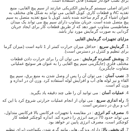
برای نصب خودکار شیشه) قابل استفاده است.
اجزای اصلی سیستم گرمایش الکتریکی عبارتند از سیم پیچ القایی، منبع
تغذیه AC و قطعات کاری.
کویل القایی می تواند به شکل های مختلف به
عنوان اشیاء گرم گرم ساخته شده باشد.
کویل با منبع تغذیه متصل به سیم
پیچ متصل شده است.
جریان متناوب دارای سیم پیچ می تواند یک میدان
مغناطیسی متناوب عبور دهد که از طریق قطعات کار برای ایجاد جریان
گردابی به صورت گرمایش مورد نیاز باشد.
مزایای تجهیزات گرمایش القایی
1.
گرمایش سریع
: حداقل میزان حرارت کمتر از 1 ثانیه است (میزان گرما
برای تنظیم و کنترل در دسترس است).
2.
پوشش گسترده گرمایش
: می توان آن را برای حرارت دادن قطعات
مختلف فلزی (جایگزینی سیم پیچ القایی را به عنوان هر سوئیچ عملیاتی
متفاوت جایگزین).
3.
نصب آسان
: می توان آن را پس از وصل شدن به منبع برق، سیم پیچ
القاء و نیز لوله های آب و افزایش لوله استفاده کرد.
وزن آن در اندازه و
وزن کم است.
4.
عملیات آسان
: می توانید آن را طی چند دقیقه یاد بگیرید.
5.
راه اندازی سریع
: می توان از انجام عملیات حرارتی شروع کرد با این که
آب و برق در دسترس است.
6.
مصرف کم انرژی
: در مقایسه با تجهیزات فرکانس بالا فرکانس متداول،
می تواند حدود 70 درصد انرژی را ذخیره کند.
اندازه کوچکتر قطعه کار
کوچکتر است، مصرف انرژی پایین تر خواهد بود.
7.
اثربخشی بالا:
دارای ویژگی هایی مانند گرم شدن یکنواخت (برای تنظیم